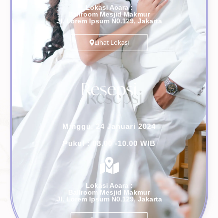
Lokasi Acara :
Ballroom Mesjid Makmur
Jl. Lorem Ipsum N0.129, Jakarta
Lihat Lokasi
Resepsi
Minggu, 24 Januari 2024
Pukul : 08.00 -10.00 WIB
Lokasi Acara :
Ballroom Mesjid Makmur
Jl. Lorem Ipsum N0.129, Jakarta