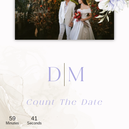
D
M
Count The Date
59
39
Minutes
Seconds