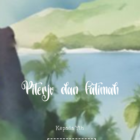
Piterjv dan Fatimah
Kepada Yth