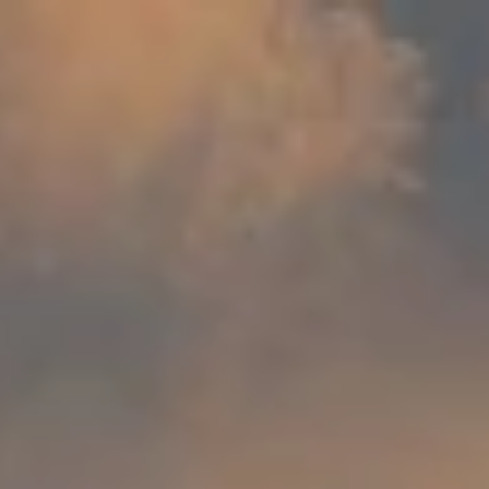
Piterjv dan Fatimah
0
0
0
0
0
0
0
0
Days
Hours
Minutes
Seconds