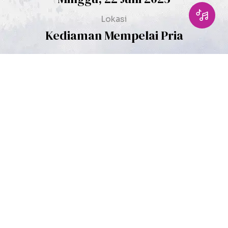
Lokasi
Kediaman Mempelai Pria
Jln. Desa Cuko Enau (Padang Guci) Kec. Kaur utara Kab. Kaur
KUNJUNGI LOKASI
SIMPAN DI KALENDER