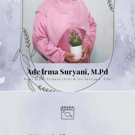
Ade Irma Suryani, M.Pd
Putri Bapak Firdaus (Alm) & Ibu Partiyem, S.Pd