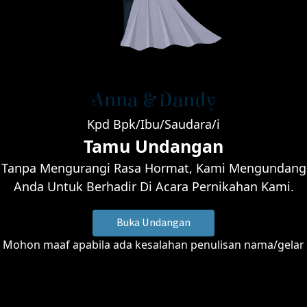
Gabung Live via Instagram
Anna & Dandy
Kpd Bpk/Ibu/Saudara/i
Tamu Undangan
Tanpa Mengurangi Rasa Hormat, Kami Mengundang
Anda Untuk Berhadir Di Acara Pernikahan Kami.
Buka Undangan
Mohon maaf apabila ada kesalahan penulisan nama/gelar
Our Moment