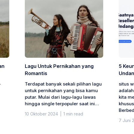
an
Lagu Untuk Pernikahan yang
5 Keu
Romantis
Undan
-
Terdapat banyak sekali pilihan lagu
situs 
untuk pernikahan yang bisa kamu
adalah
putar. Mulai dari lagu-lagu lawas
kita m
hingga single terpopuler saat ini…
khusus
Berbe
10 Oktober 2024
|
1 min read
7 Juni 