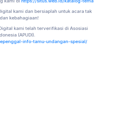
og kami di
https://situs.web.id/katalog-tema
gital kami dan bersiaplah untuk acara tak
 dan kebahagiaan!
gital kami telah terverifikasi di Asosiasi
donesia (APUDI).
s-sepenggal-info-tamu-undangan-spesial/