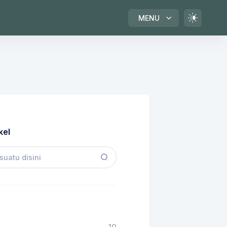
MENU
kel
10