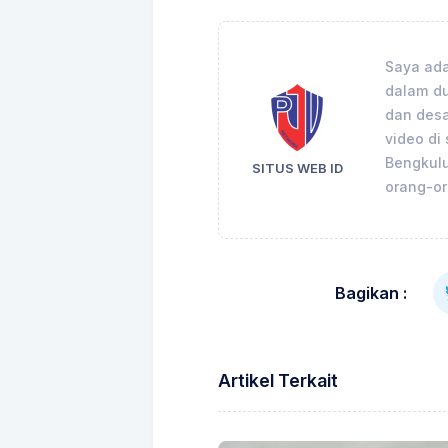
Saya ada
dalam du
dan desai
video di 
Bengkulu
SITUS WEB ID
orang-or
Bagikan :
Artikel Terkait