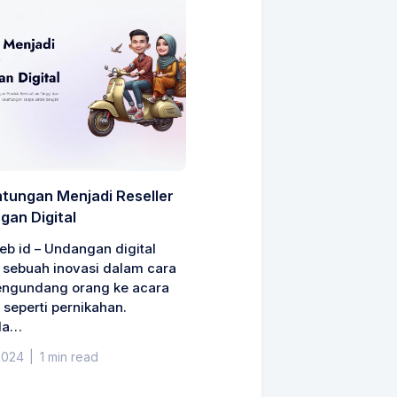
ntungan Menjadi Reseller
gan Digital
web id – Undangan digital
 sebuah inovasi dalam cara
engundang orang ke acara
 seperti pernikahan.
da…
2024
|
1 min read