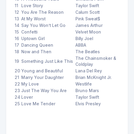
11
Love Story
Taylor Swift
12
You Are The Reason
Calum Scott
13
At My Worst
Pink Sweat$
14
Say You Won’t Let Go
James Arthur
15
Confetti
Velvet Moon
16
Uptown Girl
Billy Joel
17
Dancing Queen
ABBA
18
Now and Then
The Beatles
The Chainsmoker &
19
Something Just Like This
Coldplay
20
Young and Beautiful
Lana Del Rey
21
Marry Your Daughter
Brian McKnight Jr.
22
My Love
Westlife
23
Just The Way You Are
Bruno Mars
24
Lover
Taylor Swift
25
Love Me Tender
Elvis Presley