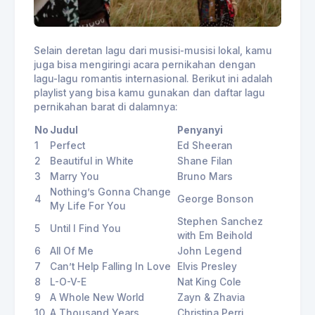
Selain deretan lagu dari musisi-musisi lokal, kamu
juga bisa mengiringi acara pernikahan dengan
lagu-lagu romantis internasional. Berikut ini adalah
playlist yang bisa kamu gunakan dan daftar lagu
pernikahan barat di dalamnya:
No
Judul
Penyanyi
1
Perfect
Ed Sheeran
2
Beautiful in White
Shane Filan
3
Marry You
Bruno Mars
Nothing’s Gonna Change
4
George Bonson
My Life For You
Stephen Sanchez
5
Until I Find You
with Em Beihold
6
All Of Me
John Legend
7
Can’t Help Falling In Love
Elvis Presley
8
L-O-V-E
Nat King Cole
9
A Whole New World
Zayn & Zhavia
10
A Thousand Years
Christina Perri